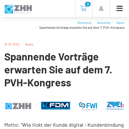
Direkt
Direkt
Direkt
Direkt
0
zum
zum
zur
zum
Zur Kasse gehen (0 Artike
Inhalt
Hauptmenu
Suche
Footer
(Eingabetaste)
(Eingabetaste)
(Eingabetaste)
(Eingabetaste)
Startseite
Aktuelles
News
Spannende Vorträge erwarten Sie auf dem 7. PVH-Kongress
31.10.2022
News
Spannende Vorträge
erwarten Sie auf dem 7.
PVH-Kongress
Motto: "Wie tickt der Kunde digital - Kundenbindung