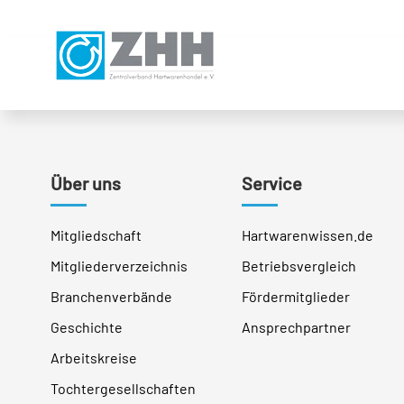
Direkt
Direkt
Direkt
Direkt
zum
zum
zur
zum
Inhalt
Hauptmenu
Suche
Footer
(Eingabetaste)
(Eingabetaste)
(Eingabetaste)
(Eingabetaste)
Über uns
Service
Mitgliedschaft
Hartwarenwissen.de
Mitgliederverzeichnis
Betriebsvergleich
Branchenverbände
Fördermitglieder
Geschichte
Ansprechpartner
Arbeitskreise
Tochtergesellschaften