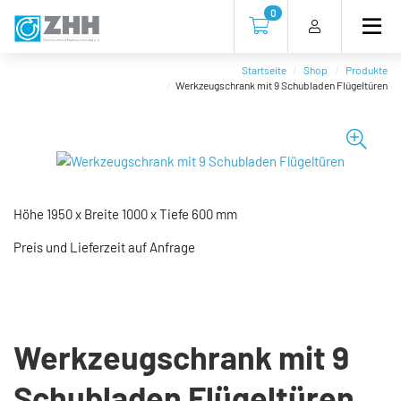
Direkt
Direkt
Direkt
Direkt
0
zum
zum
zur
zum
Zur Kasse gehen (0 Artike
Inhalt
Hauptmenu
Suche
Footer
(Eingabetaste)
(Eingabetaste)
(Eingabetaste)
(Eingabetaste)
Startseite
Shop
Produkte
Werkzeugschrank mit 9 Schubladen Flügeltüren
Höhe 1950 x Breite 1000 x Tiefe 600 mm
Preis und Lieferzeit auf Anfrage
Werkzeugschrank mit 9
Schubladen Flügeltüren