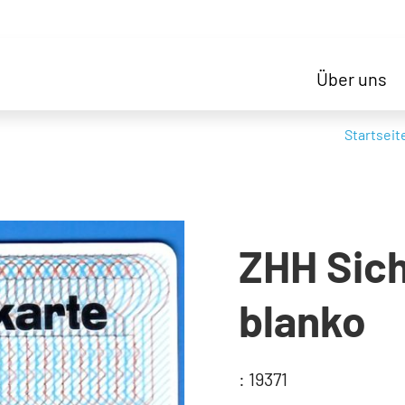
Über uns
Startseit
ZHH Sic
blanko
: 19371