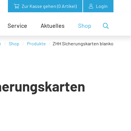
Zur Kasse gehen (
0
Artikel)
Login
Service
Aktuelles
Shop
e
Shop
Produkte
ZHH Sicherungskarten blanko
herungskarten