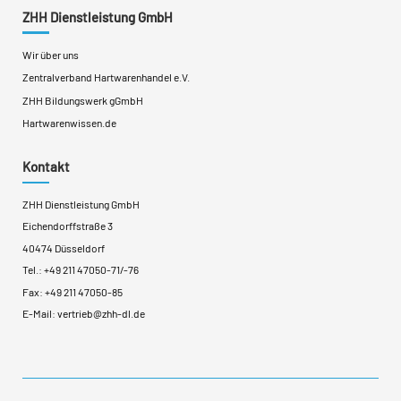
ZHH Dienstleistung GmbH
Wir über uns
Zentralverband Hartwarenhandel e.V.
ZHH Bildungswerk gGmbH
Hartwarenwissen.de
Kontakt
ZHH Dienstleistung GmbH
Eichendorffstraße 3
40474 Düsseldorf
Tel.:
+49 211 47050-71
/
-76
Fax: +49 211 47050-85
E-Mail:
vertrieb@zhh-dl.de