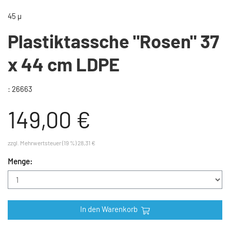
45 µ
Plastiktassche "Rosen" 37
x 44 cm LDPE
: 26663
149,00 €
zzgl. Mehrwertsteuer (19 %) 28,31 €
Menge:
In den Warenkorb