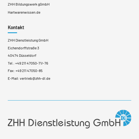
ZHH Bildungswerk gGmbH
Hartwarenwissen.de
Kontakt
ZHH Dienstleistung GmbH
Eichendorffstraße 3
40474 Düsseldorf
Tel.:
+49 211 47050-71
/
-76
Fax: +49 211 47050-85
E-Mail:
vertrieb@zhh-dl.de