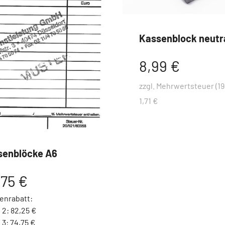
Kassenblock neutr
8,99 €
zzgl. Mehrwertsteuer (19
1,71 €
senblöcke A6
,75 €
enrabatt:
 2: 82,25 €
 3: 74,75 €