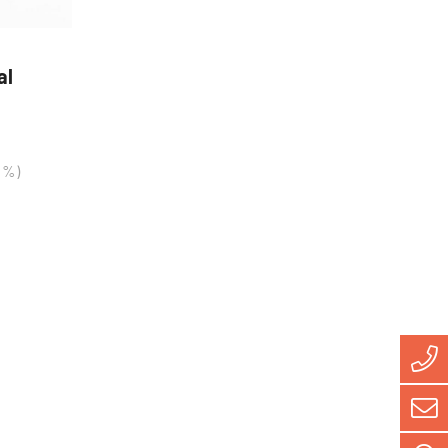
al
 %)