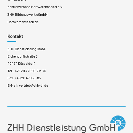
Zentralverband Hartwarenhandel e.V.
ZHH Bildungswerk gGmbH
Hartwarenwissen.de
Kontakt
ZHH Dienstleistung GmbH
Eichendorffstraße 3
40474 Düsseldorf
Tel.:
+49 211 47050-71
/
-76
Fax: +49 211 47050-85
E-Mail:
vertrieb@zhh-dl.de