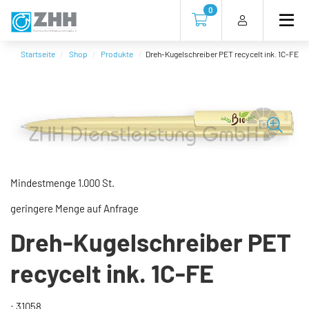
Direkt
Direkt
Direkt
Direkt
0
zum
zum
zur
zum
Zur Kasse gehen (0 Artike
Inhalt
Hauptmenu
Suche
Footer
(Eingabetaste)
(Eingabetaste)
(Eingabetaste)
(Eingabetaste)
Startseite
Shop
Produkte
Dreh-Kugelschreiber PET recycelt ink. 1C-FE
Mindestmenge 1.000 St.
geringere Menge auf Anfrage
Dreh-Kugelschreiber PET
recycelt ink. 1C-FE
: 31058