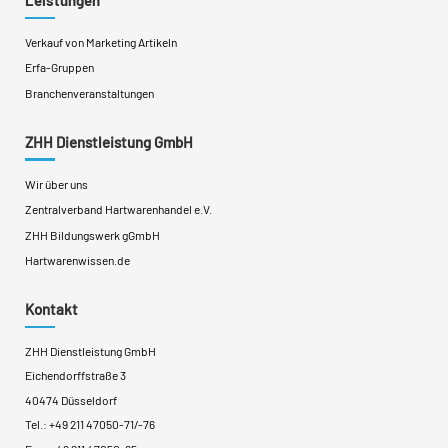
Leistungen
Verkauf von Marketing Artikeln
Erfa-Gruppen
Branchenveranstaltungen
ZHH Dienstleistung GmbH
Wir über uns
Zentralverband Hartwarenhandel e.V.
ZHH Bildungswerk gGmbH
Hartwarenwissen.de
Kontakt
ZHH Dienstleistung GmbH
Eichendorffstraße 3
40474 Düsseldorf
Tel.:
+49 211 47050-71
/
-76