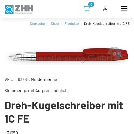
Direkt
Direkt
Direkt
Direkt
0
zum
zum
zur
zum
Zur Kasse gehen (0 Artike
Inhalt
Hauptmenu
Suche
Footer
(Eingabetaste)
(Eingabetaste)
(Eingabetaste)
(Eingabetaste)
Startseite
Shop
Produkte
Dreh-Kugelschreiber mit 1C FE
VE = 1.000 St. Mindetmenge
Kleinmenge mit Aufpreis möglich
Dreh-Kugelschreiber mit
1C FE
: 31059