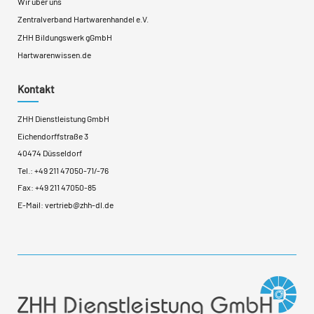
Wir über uns
Zentralverband Hartwarenhandel e.V.
ZHH Bildungswerk gGmbH
Hartwarenwissen.de
Kontakt
ZHH Dienstleistung GmbH
Eichendorffstraße 3
40474 Düsseldorf
Tel.:
+49 211 47050-71
/
-76
Fax: +49 211 47050-85
E-Mail:
vertrieb@zhh-dl.de