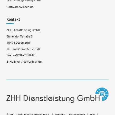
ZHH Bildungswerk gGmbH
Hartwarenwissen.de
Kontakt
ZHH Dienstleistung GmbH
Eichendorffstraße 3
40474 Düsseldorf
Tel.:
+49 211 47050-71
/
-76
Fax: +49 211 47050-85
E-Mail:
vertrieb@zhh-dl.de
© 2021 ZHH Dienstleistung GmbH
Kontakt
Datenschutz
AGB