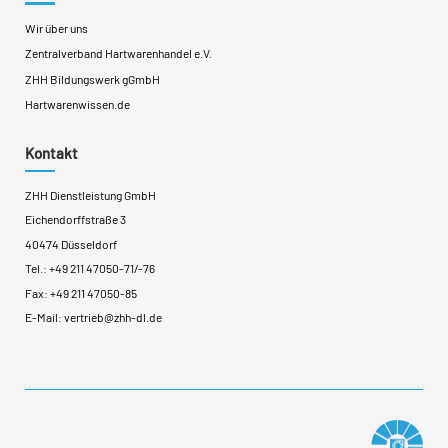
Wir über uns
Zentralverband Hartwarenhandel e.V.
ZHH Bildungswerk gGmbH
Hartwarenwissen.de
Kontakt
ZHH Dienstleistung GmbH
Eichendorffstraße 3
40474 Düsseldorf
Tel.:
+49 211 47050-71
/
-76
Fax: +49 211 47050-85
E-Mail:
vertrieb@zhh-dl.de