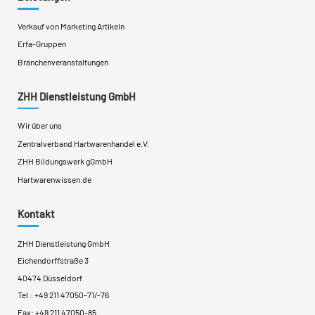
Verkauf von Marketing Artikeln
Erfa-Gruppen
Branchenveranstaltungen
ZHH Dienstleistung GmbH
Wir über uns
Zentralverband Hartwarenhandel e.V.
ZHH Bildungswerk gGmbH
Hartwarenwissen.de
Kontakt
ZHH Dienstleistung GmbH
Eichendorffstraße 3
40474 Düsseldorf
Tel.:
+49 211 47050-71
/
-76
Fax: +49 211 47050-85