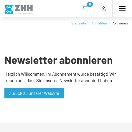
Direkt
Direkt
Direkt
Direkt
0
zum
zum
zur
zum
Zur Kasse gehen (0 Artike
Inhalt
Hauptmenu
Suche
Footer
(Eingabetaste)
(Eingabetaste)
(Eingabetaste)
(Eingabetaste)
Startseite
Anmelden
Aktivieren
Newsletter abonnieren
Herzlich Willkommen, Ihr Abonnement wurde bestätigt! Wir
freuen uns, dass Sie unseren Newsletter abonniert haben.
Zurück zu unserer Website