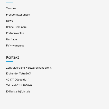
Termine
Pressemitteilungen
News
Online-Seminare
Partnerwahlen
Umfragen
PVH-Kongress
Kontakt
Zentralverband Hartwarenhandel e.V.
Eichendorffstraße 3
40474 Düsseldorf
Tel.:
+49 211 47050-0
E-Mail:
zhh@zhh.de