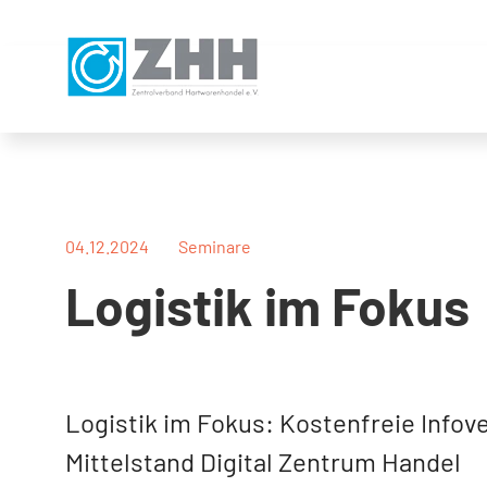
Direkt
Direkt
Direkt
Direkt
zum
zum
zur
zum
Inhalt
Hauptmenu
Suche
Footer
(Eingabetaste)
(Eingabetaste)
(Eingabetaste)
(Eingabetaste)
04.12.2024
Seminare
Logistik im Fokus
Logistik im Fokus: Kostenfreie Infov
Mittelstand Digital Zentrum Handel