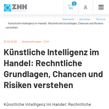
Direkt
Direkt
Direkt
Direkt
0
zum
zum
zur
zum
Zur Kasse gehen (0 Artike
Inhalt
Hauptmenu
Suche
Footer
(Eingabetaste)
(Eingabetaste)
(Eingabetaste)
(Eingabetaste)
Startseite
Aktuelles
Termine
Künstliche Intelligenz im Handel: Rechntliche Grundlagen, Chancen und Risiken
verstehen
16.09.2026
Veranstaltungen - ZHH
Künstliche Intelligenz im
Handel: Rechntliche
Grundlagen, Chancen und
Risiken verstehen
Künstliche Intelligenz im Handel: Rechntliche