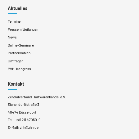
Aktuelles
Termine
Pressemitteilungen
News
Online-Seminare
Partnerwahlen
Umfragen
PVH-Kongress
Kontakt
Zentralverband Hartwarenhandel e.V.
Eichendorffstraße 3
40474 Düsseldorf
Tel.:
+49 211 47050-0
E-Mail:
zhh@zhh.de