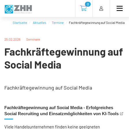
Direkt
Direkt
Direkt
Direkt
0
zum
zum
zur
zum
Zur Kasse gehen (0 Artike
Inhalt
Hauptmenu
Suche
Footer
(Eingabetaste)
(Eingabetaste)
(Eingabetaste)
(Eingabetaste)
Startseite
Aktuelles
Termine
Fachkräftegewinnung auf Social Media
25.02.2026
Seminare
Fachkräftegewinnung auf
Social Media
Fachkräftegewinnung auf Social Media
Fachkräftegewinnung auf Social Media - Erfolgreiches
Social Recruiting und Einsatzmöglichkeiten von KI-Tools
Viele Handelsunternehmen finden keine geeigneten