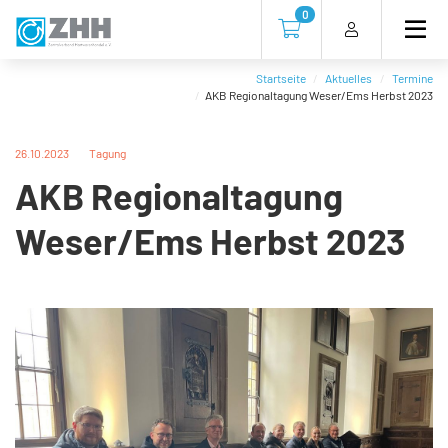
Direkt
Direkt
Direkt
Direkt
0
zum
zum
zur
zum
Zur Kasse gehen (0 Artike
Inhalt
Hauptmenu
Suche
Footer
(Eingabetaste)
(Eingabetaste)
(Eingabetaste)
(Eingabetaste)
Startseite
Aktuelles
Termine
AKB Regionaltagung Weser/Ems Herbst 2023
26.10.2023
Tagung
AKB Regionaltagung
Weser/Ems Herbst 2023