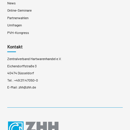
News
Online-Seminare
Partnerwahlen
Umfragen
PVH-Kongress
Kontakt
Zentralverband Hartwarenhandel e.V.
Eichendorffstraße 3
40474 Düsseldorf
Tel.:
+49 211 47050-0
E-Mail:
zhh@zhh.de