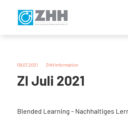
Direkt
Direkt
Direkt
Direkt
zum
zum
zur
zum
Inhalt
Hauptmenu
Suche
Footer
(Eingabetaste)
(Eingabetaste)
(Eingabetaste)
(Eingabetaste)
09.07.2021
ZHH Information
ZI Juli 2021
Blended Learning - Nachhaltiges Lerne