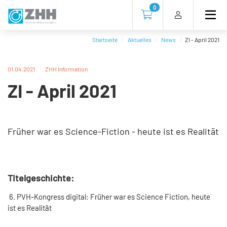
Direkt
Direkt
Direkt
Direkt
0
zum
zum
zur
zum
Zur Kasse gehen (0 Artike
Inhalt
Hauptmenu
Suche
Footer
(Eingabetaste)
(Eingabetaste)
(Eingabetaste)
(Eingabetaste)
Startseite
Aktuelles
News
ZI - April 2021
01.04.2021
ZHH Information
ZI - April 2021
Früher war es Science-Fiction - heute ist es Realität
Titelgeschichte:
6. PVH-Kongress digital: Früher war es Science Fiction, heute
ist es Realität