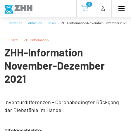
Direkt
Direkt
Direkt
Direkt
0
zum
zum
zur
zum
Zur Kasse gehen (0 Artike
Inhalt
Hauptmenu
Suche
Footer
(Eingabetaste)
(Eingabetaste)
(Eingabetaste)
(Eingabetaste)
Startseite
Aktuelles
News
ZHH-Information November-Dezember 2021
18.11.2021
ZHH Information
ZHH-Information
November-Dezember
2021
Inventurdifferenzen - Coronabedingter Rückgang
der Diebstähle im Handel
Titelgeschichte: