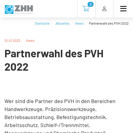
Direkt
Direkt
Direkt
Direkt
0
zum
zum
zur
zum
Zur Kasse gehen (0 Artike
Inhalt
Hauptmenu
Suche
Footer
(Eingabetaste)
(Eingabetaste)
(Eingabetaste)
(Eingabetaste)
Startseite
Aktuelles
News
Partnerwahl des PVH 2022
10.01.2023
News
Partnerwahl des PVH
2022
Wer sind die Partner des PVH in den Bereichen
Handwerkzeuge, Präzisionswerkzeuge,
Betriebsausstattung, Befestigungstechnik,
Arbeitsschutz, Schleif-/Trennmittel,