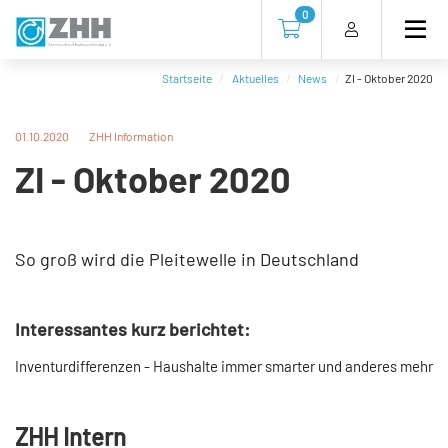
Direkt
Direkt
Direkt
Direkt
0
zum
zum
zur
zum
Zur Kasse gehen (0 Artike
Inhalt
Hauptmenu
Suche
Footer
(Eingabetaste)
(Eingabetaste)
(Eingabetaste)
(Eingabetaste)
Startseite
Aktuelles
News
ZI - Oktober 2020
01.10.2020
ZHH Information
ZI - Oktober 2020
So groß wird die Pleitewelle in Deutschland
Interessantes kurz berichtet:
Inventurdifferenzen - Haushalte immer smarter und anderes mehr
ZHH Intern