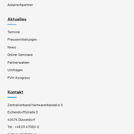
Ansprechpartner
Aktuelles
Termine
Pressemitteilungen
News
Online-Seminare
Partnerwahlen
Umfragen
PVH-Kongress
Kontakt
Zentralverband Hartwarenhandel e.V.
Eichendorffstraße 3
40474 Düsseldorf
Tel.:
+49 211 47050-0
E-Mail:
zhh@zhh.de