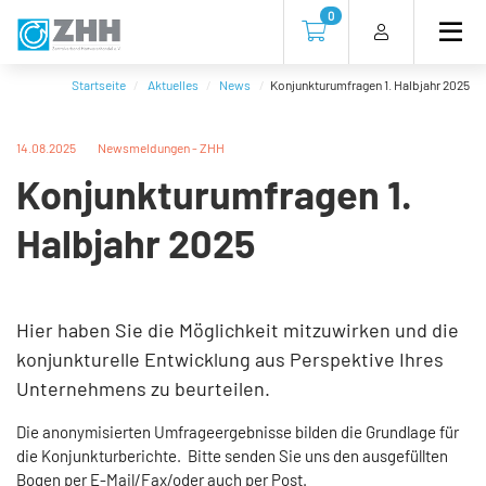
Direkt
Direkt
Direkt
Direkt
0
zum
zum
zur
zum
Zur Kasse gehen (0 Artike
Inhalt
Hauptmenu
Suche
Footer
(Eingabetaste)
(Eingabetaste)
(Eingabetaste)
(Eingabetaste)
Startseite
Aktuelles
News
Konjunkturumfragen 1. Halbjahr 2025
14.08.2025
Newsmeldungen - ZHH
Konjunkturumfragen 1.
Halbjahr 2025
Hier haben Sie die Möglichkeit mitzuwirken und die
konjunkturelle Entwicklung aus Perspektive Ihres
Unternehmens zu beurteilen.
Die anonymisierten Umfrageergebnisse bilden die Grundlage für
die Konjunkturberichte. Bitte senden Sie uns den ausgefüllten
Bogen per E-Mail/Fax/oder auch per Post.