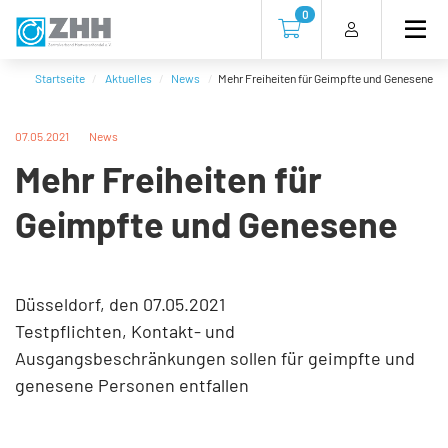
Direkt
Direkt
Direkt
Direkt
0
zum
zum
zur
zum
Zur Kasse gehen (0 Artike
Inhalt
Hauptmenu
Suche
Footer
(Eingabetaste)
(Eingabetaste)
(Eingabetaste)
(Eingabetaste)
Startseite
Aktuelles
News
Mehr Freiheiten für Geimpfte und Genesene
07.05.2021
News
Mehr Freiheiten für
Geimpfte und Genesene
Düsseldorf, den 07.05.2021
Testpflichten, Kontakt- und
Ausgangsbeschränkungen sollen für geimpfte und
genesene Personen entfallen