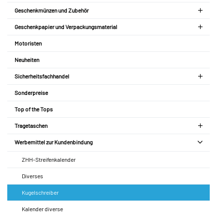
Geschenkmünzen und Zubehör
Geschenkpapier und Verpackungsmaterial
Motoristen
Neuheiten
Sicherheitsfachhandel
Sonderpreise
Top of the Tops
Tragetaschen
Werbemittel zur Kundenbindung
ZHH-Streifenkalender
Diverses
Kugelschreiber
Kalender diverse