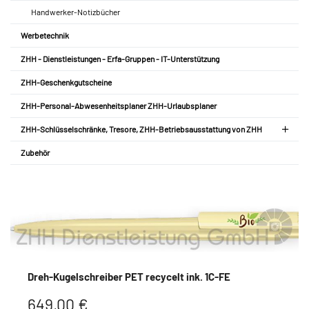
Handwerker-Notizbücher
Werbetechnik
ZHH - Dienstleistungen - Erfa-Gruppen - IT-Unterstützung
ZHH-Geschenkgutscheine
ZHH-Personal-Abwesenheitsplaner ZHH-Urlaubsplaner
ZHH-Schlüsselschränke, Tresore, ZHH-Betriebsausstattung von ZHH
Zubehör
Dreh-Kugelschreiber PET recycelt ink. 1C-FE
649,00 €